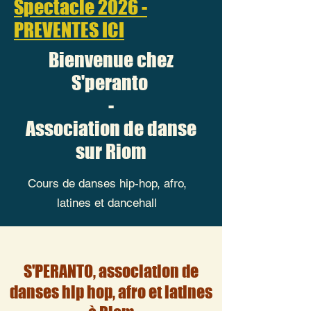
Spectacle 2026 -
PREVENTES ICI
Bienvenue chez
S'peranto
-
Association de danse
sur Riom
Cours de danses hip-hop, afro,
latines et dancehall
S'PERANTO, association de
danses hip hop, afro et latines